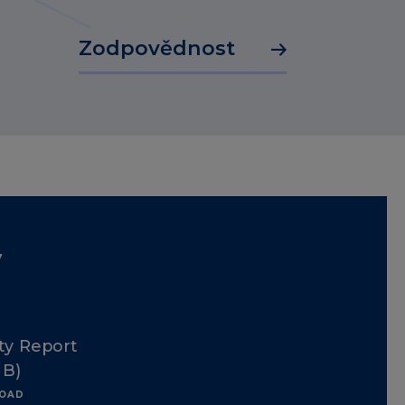
Zodpovědnost
y
ity Report
MB)
OAD