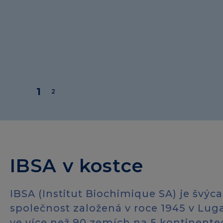
IBSA v kostce
IBSA (Institut Biochimique SA) je švý
společnost založená v roce 1945 v Lu
ve více než 90 zemích na 5 kontinente