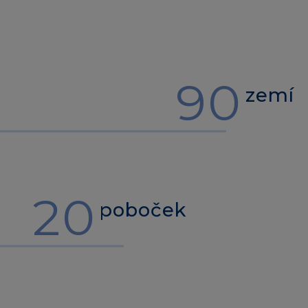
90
zemí
20
poboček