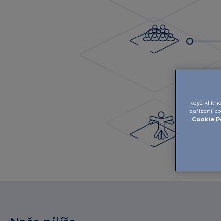
Když klikne
zařízení, c
Cookie P