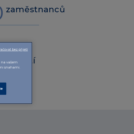
0
zaměstnanců
ačovat bez přijetí
h oblastí
ní na vašem
ými snahami.
ie