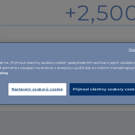
+2,50
Pokr
10
terapeutickýc
te na „Přijmout všechny soubory cookie“, poskytnete tím souhlas k jejich ukládá
ož pomáhá s navigací na stránce, s analýzou využití dat a s našimi marketingov
olicy
Nastavení souborů cookie
Přijmout všechny soubory cook