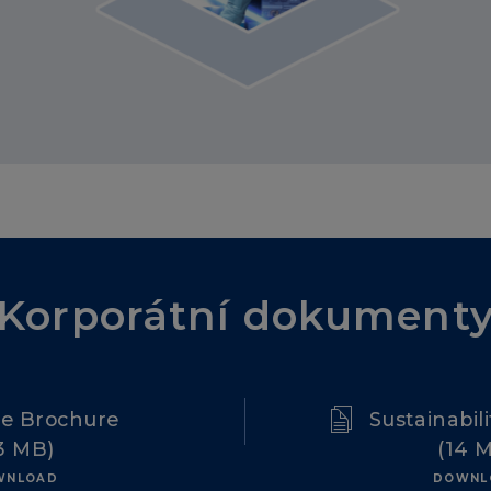
Korporátní dokument
te Brochure
Sustainabil
3 MB)
(14 
WNLOAD
DOWNL