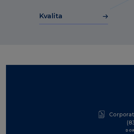
Kvalita
Corpora
(8
DO