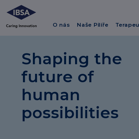
O nás
Naše Pilíře
Terapeu
Shaping the
future of
human
possibilities