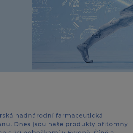
carská nadnárodní farmaceutická
ganu. Dnes jsou naše produkty přítomny
ch s 20 pobočkami v Evropě, Číně a