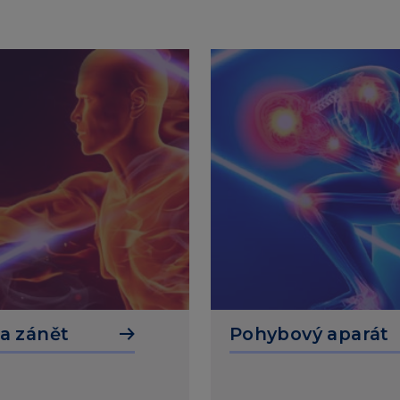
 a zánět
Pohybový aparát