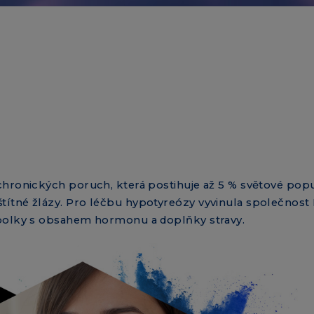
 chronických poruch, která postihuje až 5 % světové pop
títné žlázy. Pro léčbu hypotyreózy vyvinula společnost
obolky s obsahem hormonu a doplňky stravy.