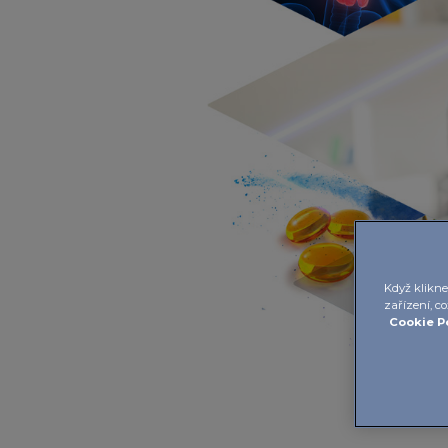
Když klikne
zařízení, c
Cookie P