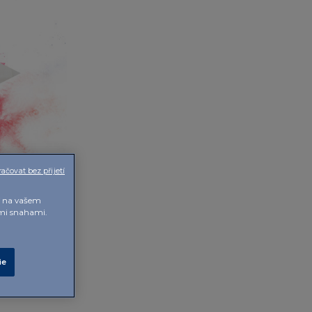
ačovat bez přijetí
ní na vašem
ými snahami.
ie