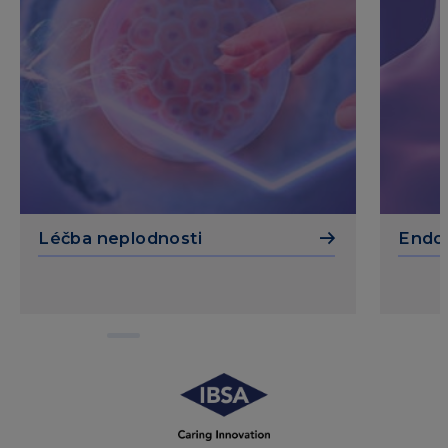
Léčba neplodnosti
Endok