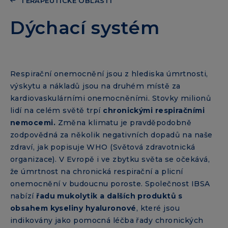
TERAPEUTICKÉ OBLASTI
Dýchací systém
Respirační onemocnění jsou z hlediska úmrtnosti,
výskytu a nákladů jsou na druhém místě za
kardiovaskulárními onemocněními. Stovky milionů
lidí na celém světě trpí
chronickými respiračními
nemocemi.
Změna klimatu je pravděpodobně
zodpovědná za několik negativních dopadů na naše
zdraví, jak popisuje WHO (Světová zdravotnická
organizace). V Evropě i ve zbytku světa se očekává,
že úmrtnost na chronická respirační a plicní
onemocnění v budoucnu poroste. Společnost IBSA
nabízí
řadu mukolytik a dalších produktů s
obsahem kyseliny hyaluronové
, které jsou
indikovány jako pomocná léčba řady chronických