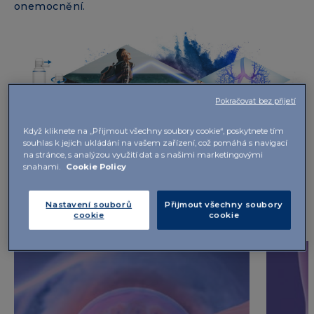
onemocnění.
Pokračovat bez přijetí
Když kliknete na „Přijmout všechny soubory cookie“, poskytnete tím
souhlas k jejich ukládání na vašem zařízení, což pomáhá s navigací
na stránce, s analýzou využití dat a s našimi marketingovými
snahami.
Cookie Policy
Nastavení souborů
Přijmout všechny soubory
cookie
cookie