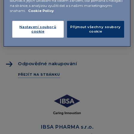
souhlas k jejich ukládání na vašem zařízení, což pomáhá s navigací
Etický kodex
na stránce, s analýzou využití dat a s našimi marketingovými
snahami.
Cookie Policy
PŘEJÍT NA STRÁNKU
Nastavení souborů
Přijmout všechny soubory
cookie
cookie
Pokyny proti korupci
PŘEJÍT NA STRÁNKU
Odpovědné nakupování
PŘEJÍT NA STRÁNKU
IBSA PHARMA s.r.o.