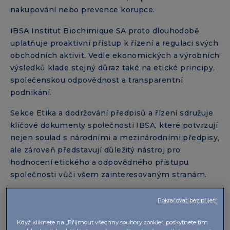
nakupování nebo prevence korupce.
IBSA Institut Biochimique SA proto dlouhodobě
uplatňuje proaktivní přístup k řízení a regulaci svých
obchodních aktivit. Vedle ekonomických a výrobních
výsledků klade stejný důraz také na etické principy,
společenskou odpovědnost a transparentní
podnikání.
Sekce Etika a dodržování předpisů a řízení sdružuje
klíčové dokumenty společnosti IBSA, které potvrzují
nejen soulad s národními a mezinárodními předpisy,
ale zároveň představují důležitý nástroj pro
hodnocení etického a odpovědného přístupu
společnosti vůči všem zainteresovaným stranám.
Dokumenty ke stažení:
Pokračovat bez přijetí
Když kliknete na „Přijmout všechny soubory cookie“, poskytnete tím