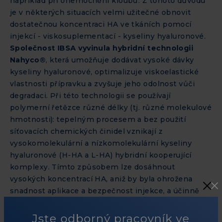
například při onemocnění kloubů. Z tohoto důvodu
je v některých situacích velmi užitečné obnovit
dostatečnou koncentraci HA ve tkáních pomocí
injekcí - viskosuplementací - kyseliny hyaluronové.
Společnost IBSA vyvinula hybridní technologii
Nahyco®
, která umožňuje dodávat vysoké dávky
kyseliny hyaluronové, optimalizuje viskoelastické
vlastnosti přípravku a zvyšuje jeho odolnost vůči
degradaci. Při této technologii se používají
polymerní řetězce různé délky (tj. různé molekulové
hmotnosti): tepelným procesem a bez použití
síťovacích chemických činidel vznikají z
vysokomolekulární a nízkomolekulární kyseliny
hyaluronové (H-HA a L-HA) hybridní kooperující
komplexy. Tímto způsobem lze dosáhnout
vysokých koncentrací HA, aniž by byla ohrožena
snadnost aplikace a bezpečnost injekce, a účinně
napodobit fyzikální a mechanické vlastnosti zdravé
synoviální tekutiny, čímž se optimalizuje koncept
Jste odborný pracovník ve