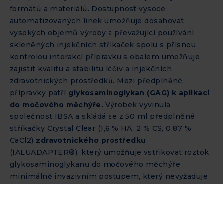
formátů a materiálů. Dostupnost vysoce
automatizovaných linek umožňuje dosahovat
vysokých objemů výroby a převažující používání
skleněných injekčních stříkaček spolu s přísnou
kontrolou interakcí přípravku s obalem umožňuje
zajistit kvalitu a stabilitu léčiv a injekčních
zdravotnických prostředků. Mezi předplněné
přípravky patří
glykosaminoglykan (GAG) k aplikaci
do močového měchýře.
Výrobek vyvinula
společnost IBSA a skládá se z 50 ml předplněné
stříkačky Crystal Clear (1,6 % HA, 2 % CS, 0,87 %
CaCl2)
zdravotnického prostředku
(IALUADAPTER®), který umožňuje vstřikovat roztok
glykosaminoglykanu do močového měchýře
minimálně invazivním postupem, který nevyžaduje
katétr. IALUADAPTER® může být
alternativou k
použití standardních mužských a ženských
katétrů a jeho hlavní výhodou je, že eliminuje