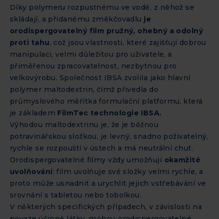
Díky polymeru rozpustnému ve vodě, z něhož se
skládají, a přidanému změkčovadlu
je
orodispergovatelný film pružný, ohebný a odolný
proti tahu
, což jsou vlastnosti, které zajišťují dobrou
manipulaci, velmi důležitou pro uživatele, a
přiměřenou zpracovatelnost, nezbytnou pro
velkovýrobu. Společnost IBSA zvolila jako hlavní
polymer maltodextrin, čímž přivedla do
průmyslového měřítka formulační platformu, která
je základem
FilmTec technologie IBSA.
Výhodou maltodextrinu je, že je běžnou
potravinářskou složkou, je levný, snadno poživatelný,
rychle se rozpouští v ústech a má neutrální chuť.
Orodispergovatelné filmy vždy umožňují
okamžité
uvolňování
: film uvolňuje své složky velmi rychle, a
proto může usnadnit a urychlit jejich vstřebávání ve
srovnání s tabletou nebo tobolkou.
V některých specifických případech, v závislosti na
povaze účinné látky, mohou orodispergovatelné