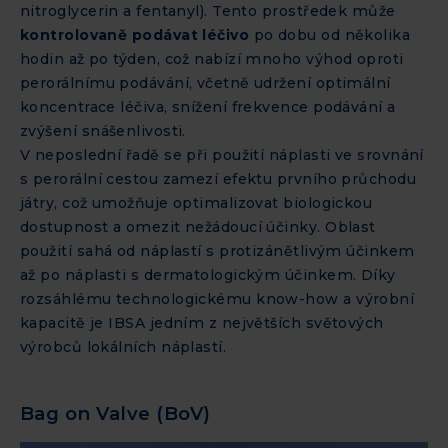
nitroglycerin a fentanyl). Tento prostředek může
kontrolovaně podávat léčivo
po dobu od několika
hodin až po týden, což nabízí mnoho výhod oproti
perorálnímu podávání, včetně udržení optimální
koncentrace léčiva, snížení frekvence podávání a
zvýšení snášenlivosti.
V neposlední řadě se při použití náplasti ve srovnání
s perorální cestou zamezí efektu prvního průchodu
játry, což umožňuje optimalizovat biologickou
dostupnost a omezit nežádoucí účinky. Oblast
použití sahá od náplastí s protizánětlivým účinkem
až po náplasti s dermatologickým účinkem. Díky
rozsáhlému technologickému know-how a výrobní
kapacitě je IBSA jedním z největších světových
výrobců lokálních náplastí.
Bag on Valve (BoV)