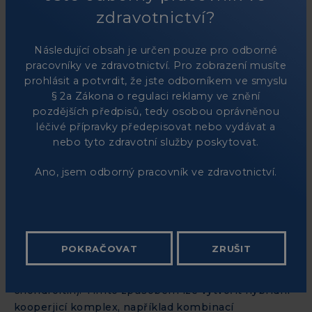
viskosuplementace. Stejnou technologii Nahyco®
zdravotnictví?
lze úspěšně použít i v jiných indikacích, například k
obnovení fyziologického obsahu HA v kůži a zlepšení
Následující obsah je určen pouze pro odborné
obsahu vody - a tím i vzhledu - stárnoucí kůže. I v
pracovníky ve zdravotnictví. Pro zobrazení musíte
tomto případě technologie Nahyco® umožňuje
prohlásit a potvrdit, že jste odborníkem ve smyslu
snadno dodávat vysoké dávky HA, které jsou
§ 2a Zákona o regulaci reklamy ve znění
distribuovány v kůži pro dosažení optimálního
pozdějších předpisů, tedy osobou oprávněnou
výsledku, a zajistit maximální bezpečnost díky
léčivé přípravky předepisovat nebo vydávat a
použití vysoce čisté kyseliny hyaluronové, která -
nebo tyto zdravotní služby poskytovat.
protože byla získána biofermentací, a nikoli extrakcí
Ano, jsem odborný pracovník ve zdravotnictví.
ze zvířat - je identická s tou, která je přítomna v
lidském těle, a je prostá jakýchkoli chemických
úprav.
Technologie Nahyco®
se používá především
pro kyselinu hyaluronovou, ale lze ji rozšířit i na
směsi vysokomolekulární kyseliny hyaluronové s
POKRAČOVAT
ZRUŠIT
jinými polymery stejné skupiny
(glykosaminoglykany neboli GAG, mezi které patří i
chondroitin). Tímto způsobem lze vytvořit hybridní
kooperjicí komplex, například kombinací