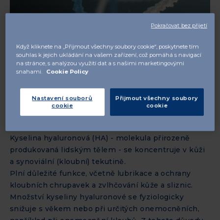
Pokračovat bez přijetí
Když kliknete na „Přijmout všechny soubory cookie“, poskytnete tím
souhlas k jejich ukládání na vašem zařízení, což pomáhá s navigací
na stránce, s analýzou využití dat a s našimi marketingovými
snahami.
Cookie Policy
Nastavení souborů
Přijmout všechny soubory
cookie
cookie
Kyselina hyaluronová (HA) - molekula přirozeně
produkovaná lidským tělem - se koncentruje v kůži
a synoviální (kloubní) tekutině.
Plní důležité funkce, včetně lubrikace a ochrany
kloubních chrupavek a zvlhčování kůže a sliznic.
Množství kyseliny hyaluronové se fyziologicky
snižuje s věkem nebo při určitých onemocněních,