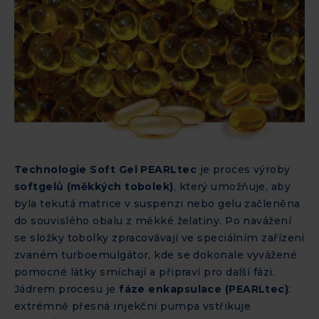
Technologie Soft Gel PEARLtec
je proces výroby
softgelů (měkkých tobolek)
, který umožňuje, aby
byla tekutá matrice v suspenzi nebo gelu začleněna
do souvislého obalu z měkké želatiny. Po navážení
se složky tobolky zpracovávají ve speciálním zařízení
zvaném turboemulgátor, kde se dokonale vyvážené
pomocné látky smíchají a připraví pro další fázi.
Jádrem procesu je
fáze enkapsulace (PEARLtec)
:
extrémně přesná injekční pumpa vstřikuje