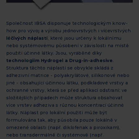
Společnost IBSA disponuje technologickým know-
how pro vývoj a výrobu jednovrstvých i vícevrstvých
léčivých náplastí
, které jsou určeny k lokálnímu
nebo systémovému působení v závislosti na místě
použití účinné látky. Jsou, vyráběné díky
technologiím Hydrogel a Drug-in-adhesive
.
Struktura těchto náplastí se obvykle skládá z
adhezivní matrice - polyakrylátové, silikonové nebo
jiné - obsahující účinnou látku, podkladové vrstvy a
ochranné vrstvy, která se před aplikací odstraní; ve
složitějších případech může struktura obsahovat
více vrstev adheziva s různou koncentrací účinné
látky. Náplast pro lokální použití může být
formulována tak, aby působila pouze lokálně v
omezené oblasti (např. diklofenak a piroxikam),
nebo transdermálně či systémově (např.