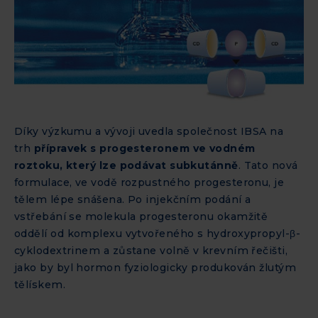
Díky výzkumu a vývoji uvedla společnost IBSA na
trh
přípravek s progesteronem ve vodném
roztoku, který lze podávat subkutánně
. Tato nová
formulace, ve vodě rozpustného progesteronu, je
tělem lépe snášena. Po injekčním podání a
vstřebání se molekula progesteronu okamžitě
oddělí od komplexu vytvořeného s hydroxypropyl-β-
cyklodextrinem a zůstane volně v krevním řečišti,
jako by byl hormon fyziologicky produkován žlutým
tělískem.