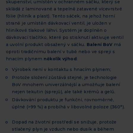
skupenství, umístěn v ochranném sáčku, který se
skládá z laminované a tepelně zatavené vícevrstvé
fólie (hliník a plast). Tento sáček, na jehož horní
straně je umístěn dávkovací ventil, je uložen v
hliníkové tlakové láhvi. Systém je doplněn o
dávkovací tlačítko, které po stisknutí aktivuje ventil
a uvolní produkt obsažený v sáčku.
Balení BoV
má
oproti tradičnímu balení v tubě nebo ve spreji s
hnacím plynem
několik výhod
:
Výrobek není v kontaktu s hnacím plynem;
Protože složení zůstává stejné, je technologie
BoV mnohem univerzálnější a umožňuje balení
nejen tekutin (sprejů), ale také krémů a gelů.
Dávkování produktu je funkční, rovnoměrné,
úplné (>99 %) a probíhá v libovolné poloze (360°).
Dopad na životní prostředí se snižuje, protože
stlačený plyn je vzduch nebo dusík a během