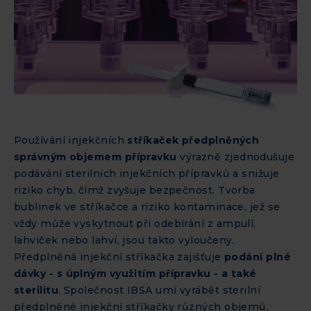
Používání injekčních
stříkaček předplněných
správným objemem přípravku
výrazně zjednodušuje
podávání sterilních injekčních přípravků a snižuje
riziko chyb, čímž zvyšuje bezpečnost. Tvorba
bublinek ve stříkačce a riziko kontaminace, jež se
vždy může vyskytnout při odebírání z ampulí,
lahviček nebo lahví, jsou takto vyloučeny.
Předplněná injekční stříkačka zajišťuje
podání plné
dávky - s úplným využitím přípravku - a také
sterilitu
. Společnost IBSA umí vyrábět sterilní
předplněné injekční stříkačky různých objemů,