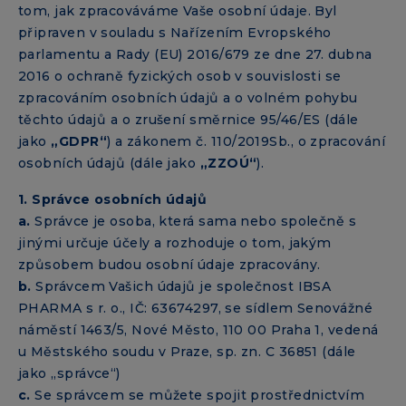
tom, jak zpracováváme Vaše osobní údaje. Byl
připraven v souladu s Nařízením Evropského
parlamentu a Rady (EU) 2016/679 ze dne 27. dubna
2016 o ochraně fyzických osob v souvislosti se
zpracováním osobních údajů a o volném pohybu
těchto údajů a o zrušení směrnice 95/46/ES (dále
jako
„GDPR“
) a zákonem č. 110/2019Sb., o zpracování
osobních údajů (dále jako
„ZZOÚ“
).
1. Správce osobních údajů
a.
Správce je osoba, která sama nebo společně s
jinými určuje účely a rozhoduje o tom, jakým
způsobem budou osobní údaje zpracovány.
b.
Správcem Vašich údajů je společnost IBSA
PHARMA s r. o., IČ: 63674297, se sídlem Senovážné
náměstí 1463/5, Nové Město, 110 00 Praha 1, vedená
u Městského soudu v Praze, sp. zn. C 36851 (dále
jako „správce“)
c.
Se správcem se můžete spojit prostřednictvím