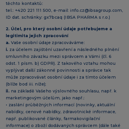
těchto kontaktů:
tel.: +420 221 111 500, e-mail: info.cz@ibsagroup.com,
ID dat. schránky: gx7bcaq (IBSA PHARMA s r.o.)
2. Účel, pro který osobní údaje potřebujeme a
legitimita jejich zpracování
a.
Vaše osobní údaje zpracováváme:
i.
za účelem zajištění uzavření a následného plnění
smluvního závazku mezi správcem a Vámi (čl. 6
odst. 1 písm. b) GDPR). Z takového vztahu mohou
vyplývat další zákonné povinnosti a správce tak
může zpracovávat osobní údaje i za tímto účelem
(blíže bod iii. níže);
ii.
na základě Vašeho výslovného souhlasu, např. k
marketingovým účelům, jako např.:
• zaslání průběžných informací (novinky, aktuální
nabídky, cenové nabídky, zdravotnické informace,
např. publikované články, farmakovigilační
informace) o zboží dodávaných správcem (dále také