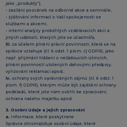
jako „produkty“),
• zasílání pozvánek na odborné akce a semináře,
• zjišťování informací o Vaší spokojenosti se
službami a akcemi,
• interní analýzy proběhlých vzdělávacích akcí a
jiných událostí, kterých jste se účastnil/a,
iii.
za účelem plnění právní povinnosti, která se na
správce vztahuje (čl. 6 odst. 1 písm. c) GDPR), jako
např. přijímání hlášení o nežádoucích účincích,
plnění povinností uložených daňovými předpisy,
vyřizování reklamací apod.;
iv.
ochrany svých oprávněných zájmů (čl. 6 odst. 1
písm. f) GDPR), kterým může být zajištění ochrany
podkladů, které jste nám svěřili ke zpracování,
ochrana našeho majetku apod.
3. Osobní údaje a jejich zpracování
a.
Informace, které poskytnete
Správce shromažďuje osobní údaje, které