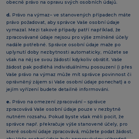
obecně právo na opravu svých osobních údajů.
d.
Právo na výmaz– ve stanovených případech máte
právo požadovat, aby správce Vaše osobní údaje
vymazal. Mezi takové případy patří například, že
zpracovávané údaje nejsou pro výše zmíněné účely
nadále potřebné. Správce osobní údaje maže po
uplynutí doby nezbytnosti automaticky, můžete se
však na něj se svou žádostí kdykoliv obrátit. Vaše
žádost pak podléhá individuálnímu posouzení (i přes
Vaše právo na výmaz může mít správce povinnost či
oprávněný zájem si Vaše osobní údaje ponechat) a o
jejím vyřízení budete detailně informováni.
e.
Právo na omezení zpracování – správce
zpracovává Vaše osobní údaje pouze v nezbytně
nutném rozsahu. Pokud byste však měli pocit, že
správce např. překračuje výše stanovené účely, pro
které osobní údaje zpracovává, můžete podat žádost,
aby Vaše osobní údaje byly zpracovávány výhradně