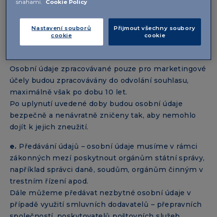
snahami.
Cookie Policy
uchováváme po dobu danou v těchto předpisech
uvedenou (to se týká zejména účetních dokladů).
Nastavení souborů
Přijmout všechny soubory
Ostatní informace uchováváme po dobu 5 let od
cookie
cookie
skončení účinnosti smlouvy, resp. od posledního
kontaktu s Vámi.
Osobní údaje zpracovávané pouze pro marketingové
účely budou zpracovávány do odvolání souhlasu,
maximálně však po dobu 10 let.
Po uplynutí uvedené doby budou osobní údaje
bezpečně a nenávratně zničeny tak, aby nemohlo
dojít k jejich zneužití.
e.
Předávání údajů – osobní údaje musíme v rámci
zákonných mezí poskytnout orgánům státní správy,
například správci daně, soudům, orgánům činným v
trestním řízení apod.
Dále můžeme předávat nezbytné osobní údaje v
případě využití smluvních dodavatelů – přepravních
společností, poskytovatelů poštovních služeb,