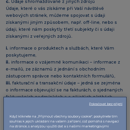
c.
Údaje shromažďované z jiných zdrojů
Údaje, které o vás získáme při Vaší návštěvě
webových stránek, můžeme spojovat s údaji
získanými jiným způsobem, např. off-line, nebo s
údaji, které nám poskytly třetí subjekty či s údaji
získanými z veřejných zdrojů.
i.
informace o produktech a službách, které Vám
poskytujeme,
ii.
informace o vzájemné komunikaci – informace z
e-mailů, ze záznamů z jednání s obchodním
zástupcem správce nebo kontaktních formulářů,
iii.
fakturační a transakční údaje – jedná se zejména
o informace objevující se na fakturách, o sjednaných
fakturačních podmínkách a o přijatých platbách,
iv.
informace získané z veřejných rejstříků, např.
Pokračovat bez přijetí
obchodní rejstřík.
Když kliknete na „Přijmout všechny soubory cookie“, poskytnete tím
souhlas k jejich ukládání na vašem zařízení, což pomáhá s navigací
d.
Doba zpracování – informace, které musíme
na stránce, s analýzou využití dat a s našimi marketingovými
archivovat na základě lhůt daných právními předpisy