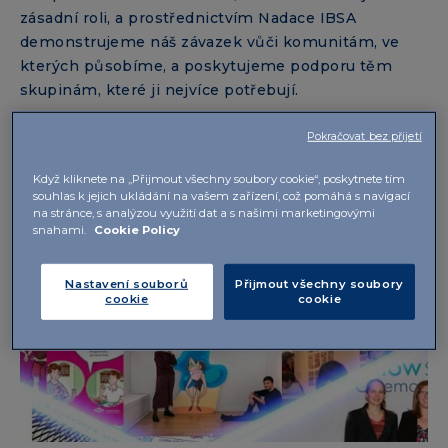
zásadní roli, a prostřednictvím Nadace IBSA
demonstrujeme náš závazek vůči komunitám, ve
kterých působíme, a poskytujeme podporu těm
skupinám, které ji nejvíce potřebují.
Pokračovat bez přijetí
Nadace
Když kliknete na „Přijmout všechny soubory cookie“, poskytnete tím
souhlas k jejich ukládání na vašem zařízení, což pomáhá s navigací
na stránce, s analýzou využití dat a s našimi marketingovými
snahami.
Cookie Policy
Nastavení souborů
Přijmout všechny soubory
cookie
cookie